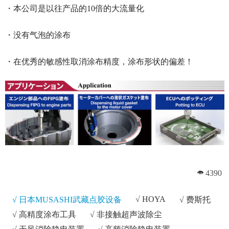
・本公司是以往产品的10倍的大流量化
・没有气泡的涂布
・在优秀的敏感性取消涂布精度，涂布形状的偏差！
4390
√
HOYA
√ 日本MUSASHI武藏点胶设备
√
费斯托
√
高精度涂布工具
√
非接触超声波除尘