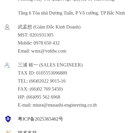
Tầng 6 Tòa nhà Dương Tuấn, P Võ cường, TP Bắc Ninh
武孟想 (Giám Đốc Kinh Doanh)
MST: 0201931305
Mobile: 0978 650 432
Email: wmx@vnfdw.com
三浦 裕一 (SALES ENGINEER)
TAX ID: 0105553096889
TEL: (66)02022 9015-16
FAX: (66)02 769 5450)
HP: (66)095 562 6968
E-mail: miura@musashi-engineering.co.th
粤ICP备2025365462号
技术支持