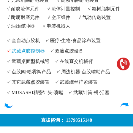
√
无风消除静电装置
√
高频消除静电装置
√
耐腐流体元件
√
流体计量控制
√
氟树脂制元件
√
耐腐耐磨元件
√
空压组件
√
气动传送装置
√
油压缓冲器
√
电装机器人
全自动点胶机
医疗·生物·食品涂布装置
武藏点胶控制器
双液点胶设备
武藏桌面型机械臂
在线直交机械臂
点胶阀·喷雾阀产品
周边机器·点胶辅助产品
其它武藏点胶装置
武藏螺丝拧紧装置
MUSASHI精密针头·喷嘴
武藏针筒·桶·活塞
直拔咨询： 13798515148