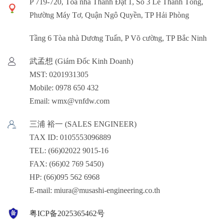
P 719-720, Tòa nhà Thành Đạt 1, Số 3 Lê Thánh Tông,
Phường Máy Tơ, Quận Ngô Quyền, TP Hải Phòng
Tầng 6 Tòa nhà Dương Tuấn, P Võ cường, TP Bắc Ninh
武孟想 (Giám Đốc Kinh Doanh)
MST: 0201931305
Mobile: 0978 650 432
Email: wmx@vnfdw.com
三浦 裕一 (SALES ENGINEER)
TAX ID: 0105553096889
TEL: (66)02022 9015-16
FAX: (66)02 769 5450)
HP: (66)095 562 6968
E-mail: miura@musashi-engineering.co.th
粤ICP备2025365462号