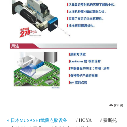
8798
√
HOYA
√ 日本MUSASHI武藏点胶设备
√
费斯托