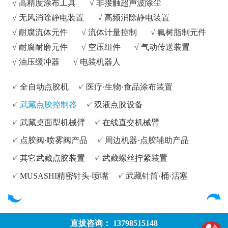
√
高精度涂布工具
√
非接触超声波除尘
√
无风消除静电装置
√
高频消除静电装置
√
耐腐流体元件
√
流体计量控制
√
氟树脂制元件
√
耐腐耐磨元件
√
空压组件
√
气动传送装置
√
油压缓冲器
√
电装机器人
全自动点胶机
医疗·生物·食品涂布装置
武藏点胶控制器
双液点胶设备
武藏桌面型机械臂
在线直交机械臂
点胶阀·喷雾阀产品
周边机器·点胶辅助产品
其它武藏点胶装置
武藏螺丝拧紧装置
MUSASHI精密针头·喷嘴
武藏针筒·桶·活塞
直拔咨询： 13798515148