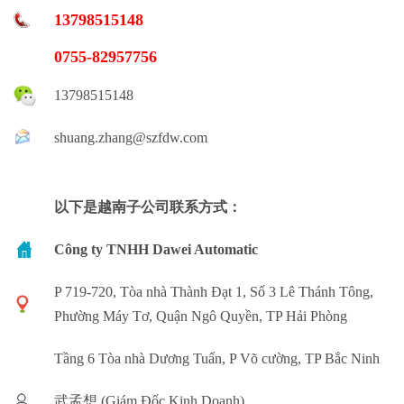
13798515148
0755-82957756
13798515148
shuang.zhang@szfdw.com
以下是越南子公司联系方式：
Công ty TNHH Dawei Automatic
P 719-720, Tòa nhà Thành Đạt 1, Số 3 Lê Thánh Tông,
Phường Máy Tơ, Quận Ngô Quyền, TP Hải Phòng
Tầng 6 Tòa nhà Dương Tuấn, P Võ cường, TP Bắc Ninh
武孟想 (Giám Đốc Kinh Doanh)