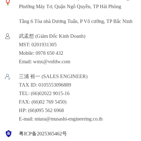
Phường Máy Tơ, Quận Ngô Quyền, TP Hải Phòng
Tầng 6 Tòa nhà Dương Tuấn, P Võ cường, TP Bắc Ninh
武孟想 (Giám Đốc Kinh Doanh)
MST: 0201931305
Mobile: 0978 650 432
Email: wmx@vnfdw.com
三浦 裕一 (SALES ENGINEER)
TAX ID: 0105553096889
TEL: (66)02022 9015-16
FAX: (66)02 769 5450)
HP: (66)095 562 6968
E-mail: miura@musashi-engineering.co.th
粤ICP备2025365462号