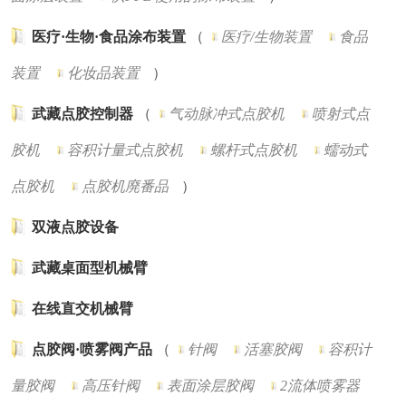
医疗·生物·食品涂布装置
（
医疗/生物装置
食品
装置
化妆品装置
）
武藏点胶控制器
（
气动脉冲式点胶机
喷射式点
胶机
容积计量式点胶机
螺杆式点胶机
蠕动式
点胶机
点胶机廃番品
）
双液点胶设备
武藏桌面型机械臂
在线直交机械臂
点胶阀·喷雾阀产品
（
针阀
活塞胶阀
容积计
量胶阀
高压针阀
表面涂层胶阀
2流体喷雾器