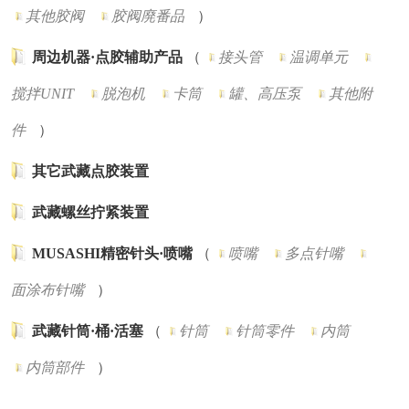
其他胶阀
胶阀廃番品
）
周边机器·点胶辅助产品
（
接头管
温调单元
搅拌UNIT
脱泡机
卡筒
罐、高压泵
其他附
件
）
其它武藏点胶装置
武藏螺丝拧紧装置
MUSASHI精密针头·喷嘴
（
喷嘴
多点针嘴
面涂布针嘴
）
武藏针筒·桶·活塞
（
针筒
针筒零件
内筒
内筒部件
）