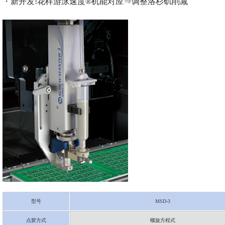
・新开发!花样游泳速度®机能对应⇒调整洛杉矶削减
型号
MSD-3
点胶方式
螺旋方程式