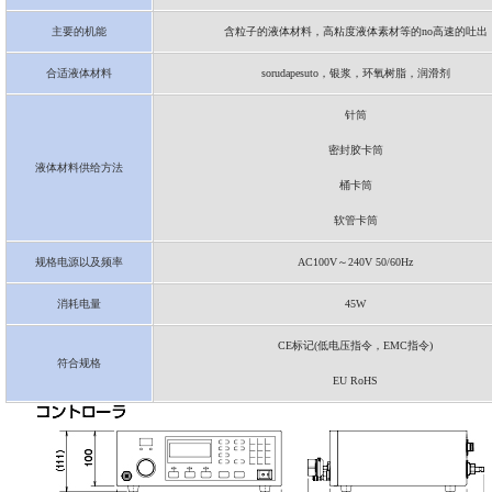
主要的机能
含粒子的液体材料，高粘度液体素材等的no高速的吐出
合适液体材料
sorudapesuto，银浆，环氧树脂，润滑剂
针筒
密封胶卡筒
液体材料供给方法
桶卡筒
软管卡筒
规格电源以及频率
AC100V～240V 50/60Hz
消耗电量
45W
CE标记(低电压指令，EMC指令)
符合规格
EU RoHS