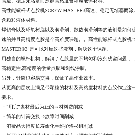
高速、稳定无堵塞而涂超高粘度含颗粒液体材料。
高性能螺杆式点胶机SCREW MASTER3高速、稳定无堵塞而
含颗粒液体材料。
焊锡膏以及环氧树脂以及润滑剂、散热润滑剂等的液剂是如何
速的并且高精度点胶是个高难度课题。。高性能螺杆式点胶机"S
MASTER®3"是可以对应这些液剂，解决这个课题。。
用独自的螺杆机构，解消了点胶量的不均匀和液剂残留问题，
高稳定性,高精度的微量点胶和划线涂胶。
另外，针筒也容易交换，保证了高作业效率。
从更高的层次上满足带颗粒的材料及高粘度材料的点胶作业这
要求。
・"用完"素材最后为止的⇒材料费削减
・简单的针筒交换⇒故障时间削减
・消费品大幅度长寿命化⇒维护洛杉矶削减