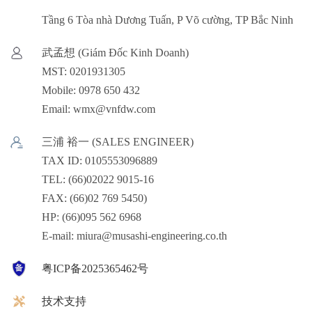
Tầng 6 Tòa nhà Dương Tuấn, P Võ cường, TP Bắc Ninh
武孟想 (Giám Đốc Kinh Doanh)
MST: 0201931305
Mobile: 0978 650 432
Email: wmx@vnfdw.com
三浦 裕一 (SALES ENGINEER)
TAX ID: 0105553096889
TEL: (66)02022 9015-16
FAX: (66)02 769 5450)
HP: (66)095 562 6968
E-mail: miura@musashi-engineering.co.th
粤ICP备2025365462号
技术支持