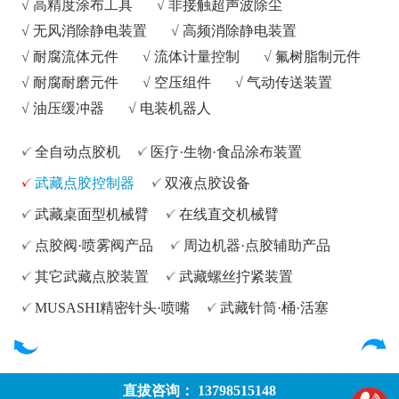
√
高精度涂布工具
√
非接触超声波除尘
√
无风消除静电装置
√
高频消除静电装置
√
耐腐流体元件
√
流体计量控制
√
氟树脂制元件
√
耐腐耐磨元件
√
空压组件
√
气动传送装置
√
油压缓冲器
√
电装机器人
全自动点胶机
医疗·生物·食品涂布装置
武藏点胶控制器
双液点胶设备
武藏桌面型机械臂
在线直交机械臂
点胶阀·喷雾阀产品
周边机器·点胶辅助产品
其它武藏点胶装置
武藏螺丝拧紧装置
MUSASHI精密针头·喷嘴
武藏针筒·桶·活塞
直拔咨询： 13798515148