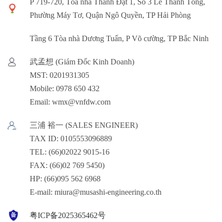
P 719-720, Tòa nhà Thành Đạt 1, Số 3 Lê Thánh Tông,
Phường Máy Tơ, Quận Ngô Quyền, TP Hải Phòng
Tầng 6 Tòa nhà Dương Tuấn, P Võ cường, TP Bắc Ninh
武孟想 (Giám Đốc Kinh Doanh)
MST: 0201931305
Mobile: 0978 650 432
Email: wmx@vnfdw.com
三浦 裕一 (SALES ENGINEER)
TAX ID: 0105553096889
TEL: (66)02022 9015-16
FAX: (66)02 769 5450)
HP: (66)095 562 6968
E-mail: miura@musashi-engineering.co.th
粤ICP备2025365462号