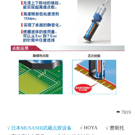
7819
√
HOYA
√ 日本MUSASHI武藏点胶设备
√
费斯托