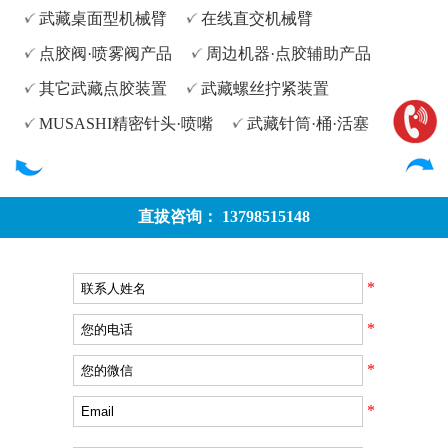
武藏桌面型机械臂
在线直交机械臂
点胶阀·喷雾阀产品
周边机器·点胶辅助产品
其它武藏点胶装置
武藏螺丝拧紧装置
MUSASHI精密针头·喷嘴
武藏针筒·桶·活塞
直拔咨询： 13798515148
*
*
*
*