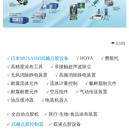
8189
√
HOYA
√ 日本MUSASHI武藏点胶设备
√
费斯托
√
高精度涂布工具
√
非接触超声波除尘
√
无风消除静电装置
√
高频消除静电装置
√
耐腐流体元件
√
流体计量控制
√
氟树脂制元件
√
耐腐耐磨元件
√
空压组件
√
气动传送装置
√
油压缓冲器
√
电装机器人
全自动点胶机
医疗·生物·食品涂布装置
武藏点胶控制器
双液点胶设备