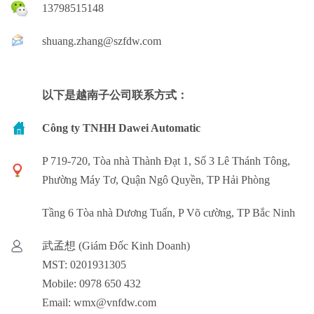
13798515148
shuang.zhang@szfdw.com
以下是越南子公司联系方式：
Công ty TNHH Dawei Automatic
P 719-720, Tòa nhà Thành Đạt 1, Số 3 Lê Thánh Tông,
Phường Máy Tơ, Quận Ngô Quyền, TP Hải Phòng
Tầng 6 Tòa nhà Dương Tuấn, P Võ cường, TP Bắc Ninh
武孟想 (Giám Đốc Kinh Doanh)
MST: 0201931305
Mobile: 0978 650 432
Email: wmx@vnfdw.com