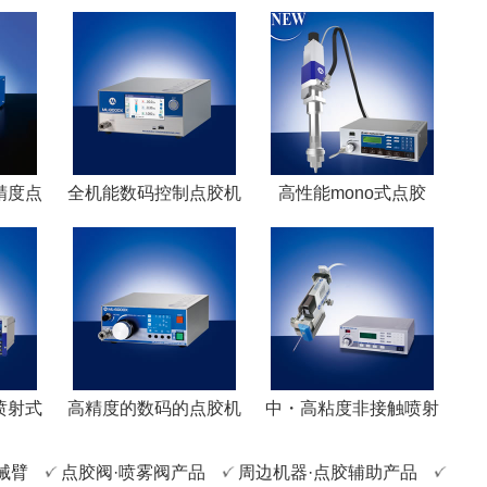
精度点
全机能数码控制点胶机
高性能mono式点胶
喷射式
高精度的数码的点胶机
中・高粘度非接触喷射
械臂
点胶阀·喷雾阀产品
周边机器·点胶辅助产品