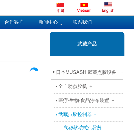
合作客户
新闻中心
联系我们
武藏产品
•
-
日本MUSASHI武藏点胶设备
全自动点胶机
+
•
医疗·生物·食品涂布装置
+
•
武藏点胶控制器
-
•
气动脉冲式点胶机
°