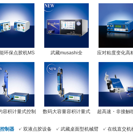
能环保点胶机MS
武藏musashi全
应对粘度变化高
的容积计量式控制
数码大容量容积计量式
超高速・非接触
控制器
双液点胶设备
武藏桌面型机械臂
在线直交机