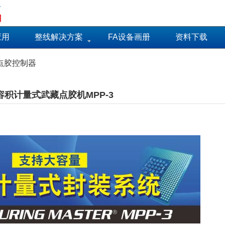
备
网
应用
整线解决方案
FA设备画册
资料下载
点胶控制器
容积计量式武藏点胶机MPP-3