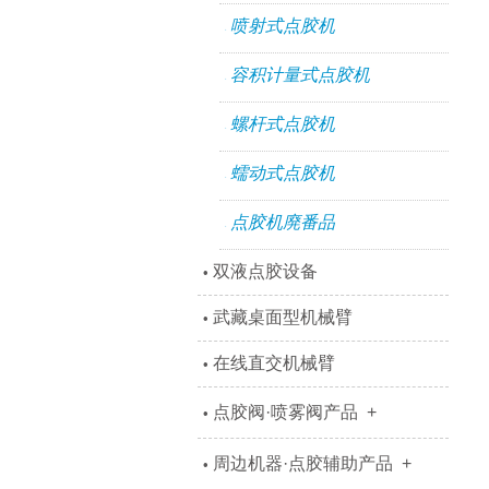
喷射式点胶机
°
容积计量式点胶机
°
螺杆式点胶机
°
蠕动式点胶机
°
点胶机廃番品
°
双液点胶设备
•
武藏桌面型机械臂
•
在线直交机械臂
•
点胶阀·喷雾阀产品
+
•
周边机器·点胶辅助产品
+
•