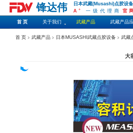
日本武藏(Musashi)点胶设
锋达伟
+
A
一级代理商
官
首 页
关于我们
武藏产品
武藏产品
首 页
武藏产品
日本MUSASHI武藏点胶设备
武藏
大