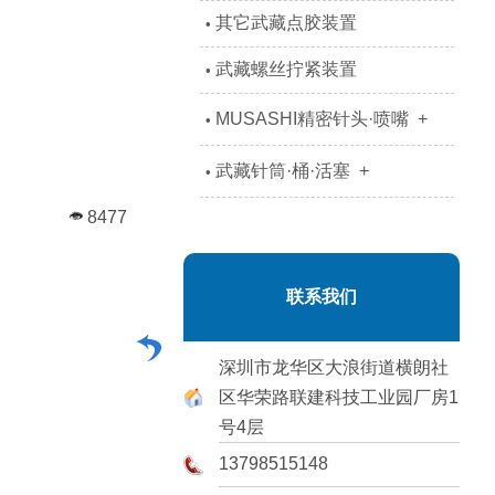
其它武藏点胶装置
•
武藏螺丝拧紧装置
•
MUSASHI精密针头·喷嘴
+
•
武藏针筒·桶·活塞
+
•
8477
联系我们
深圳市龙华区大浪街道横朗社
区华荣路联建科技工业园厂房1
号4层
13798515148